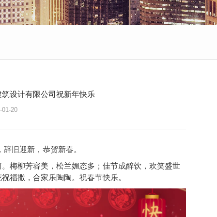
建筑设计有限公司祝新年快乐
-01-20
23，辞旧迎新，恭贺新春。
河。梅柳芳容美，松兰媚态多；佳节成醉饮，欢笑盛世
花祝福撒，合家乐陶陶。祝春节快乐。